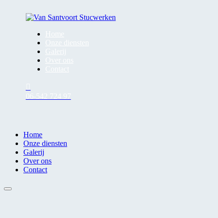
Home
Onze diensten
Galerij
Over ons
Contact
06-542 724 97
Home
Onze diensten
Galerij
Over ons
Contact