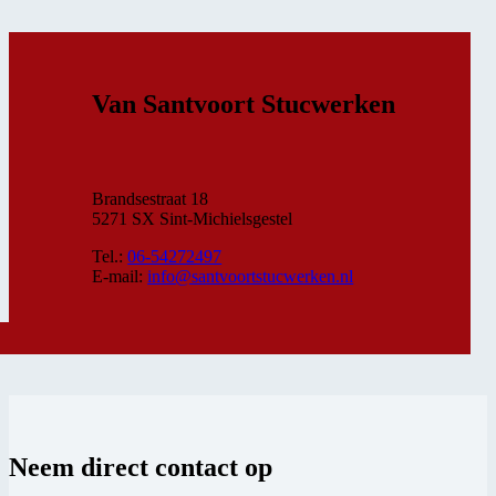
Van Santvoort Stucwerken
Brandsestraat 18
5271 SX Sint-Michielsgestel
Tel.:
06-54272497
E-mail:
info@santvoortstucwerken.nl
Neem direct contact op