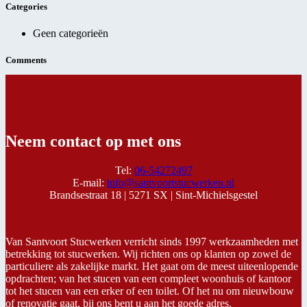
Categories
Geen categorieën
Comments
Neem contact op met ons
Tel:
06-54272497
E-mail:
info@santvoortstucwerken.nl
Brandsestraat 18 |
5271 SX |
Sint-Michielsgestel
Van Santvoort Stucwerken verricht sinds 1997 werkzaamheden met
betrekking tot stucwerken. Wij richten ons op klanten op zowel de
particuliere als zakelijke markt. Het gaat om de meest uiteenlopende
opdrachten; van het stucen van een compleet woonhuis of kantoor
tot het stucen van een erker of een toilet. Of het nu om nieuwbouw
of renovatie gaat, bij ons bent u aan het goede adres.