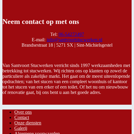
Neem contact op met ons
Tel:
06-54272497
E-mail:
info@santvoortstucwerken.nl
Brandsestraat 18 |
5271 SX |
Sint-Michielsgestel
Van Santvoort Stucwerken verricht sinds 1997 werkzaamheden met
betrekking tot stucwerken. Wij richten ons op klanten op zowel de
particuliere als zakelijke markt. Het gaat om de meest uiteenlopende
opdrachten; van het stucen van een compleet woonhuis of kantoor
tot het stucen van een erker of een toilet. Of het nu om nieuwbouw
of renovatie gaat, bij ons bent u aan het goede adres.
Over ons
Contact
Onze diensten
Galerij
Algemene voorwaarden